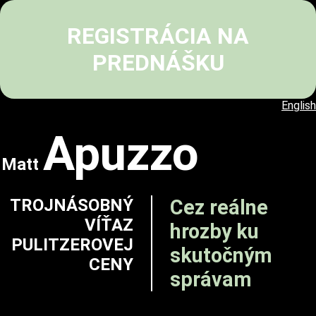
REGISTRÁCIA NA
PREDNÁŠKU
English
Apuzzo
Matt
TROJNÁSOBNÝ
Cez reálne
VÍŤAZ
hrozby ku
PULITZEROVEJ
skutočným
CENY
správam